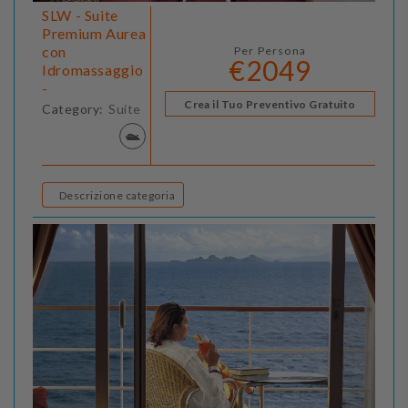
SLW - Suite
Premium Aurea
con
Per Persona
€2049
Idromassaggio
-
Crea il Tuo Preventivo Gratuito
Category:
Suite
Descrizione categoria