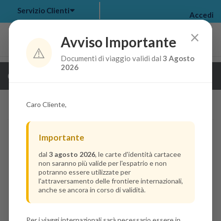
Servizio Clienti
Accedi
×
Avviso Importante
⚠️
Documenti di viaggio validi dal
3 Agosto
my bookings
>
2026
Guarda i dettagli della crociera
log out
>
Caro Cliente,
Importante
dal
3 agosto 2026
, le carte d'identità cartacee
non saranno più valide per l'espatrio e non
potranno essere utilizzate per
l'attraversamento delle frontiere internazionali,
anche se ancora in corso di validità.
Per i viaggi internazionali sarà necessario essere in