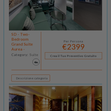
SD - Two-
Bedroom
Per Persona
Grand Suite
€2399
Aurea -
Category:
Suite
Crea il Tuo Preventivo Gratuito
Descrizione categoria