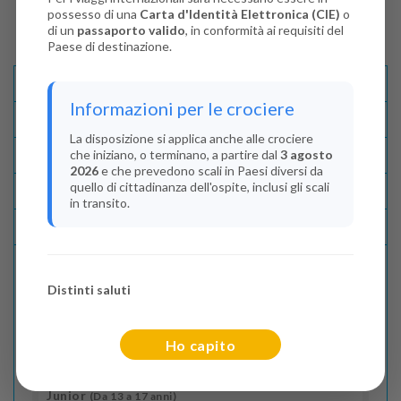
possesso di una
Carta d'Identità Elettronica (CIE)
o
di un
passaporto valido
, in conformità ai requisiti del
Paese di destinazione.
Descrizione E Itinerario
Informazioni per le crociere
Disponibilità
La disposizione si applica anche alle crociere
che iniziano, o terminano, a partire dal
3 agosto
Condizioni
2026
e che prevedono scali in Paesi diversi da
quello di cittadinanza dell'ospite, inclusi gli scali
Recensioni
in transito.
Lascia La Tua Recensione
Distinti saluti
Indica il numero dei passeggeri
Adulti
(Da 18 anni)
Ho capito
2
Junior
(Da 13 a 17 anni)