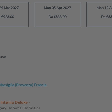
29 Mar 2027
Mon 05 Apr 2027
Mon 12 A
 €923.00
Da €833.00
Da €83
luse
arsiglia (Provenza) Francia
 Interna Deluxe -
gory:
Interna Fantastica