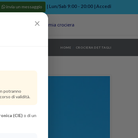
| Lun/Sab 9:00 - 20:00 |
Accedi
invia un messaggio
×
Porti
Last Minute
La mia crociera
my bookings
>
HOME
CROCIERA DETTAGLI
log out
>
non potranno
orso di validità.
ronica (CIE)
o di un