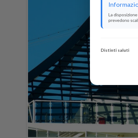
Informazio
La disposizione 
prevedono scali i
Distinti saluti