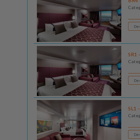
BR4 
Cate
SR1 -
Cate
SL1 
Cate