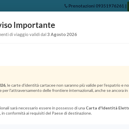
Prenotazioni
09351976261
|
iso Importante
e
Chi Siamo
Offerte Crociere
Crociere Destinazioni
Crociere 
nti di viaggio validi dal
3 Agosto 2026
026
, le carte d'identità cartacee non saranno più valide per l'espatrio e 
e per l'attraversamento delle frontiere internazionali, anche se ancora in c
azionali sarà necessario essere in possesso di una
Carta d'Identità Elett
, in conformità ai requisiti del Paese di destinazione.