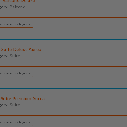
- Balcone Deluxe -
gory:
Balcone
Descrizione categoria
 Suite Deluxe Aurea -
gory:
Suite
Descrizione categoria
- Suite Premium Aurea -
gory:
Suite
Descrizione categoria