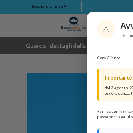
Servizio Clienti
Avv
Hom
⚠️
Docume
Guarda i dettagli della crociera
Caro Cliente,
Importante
dal
3 agosto 2
essere utilizzat
Per i viaggi intern
passaporto valido