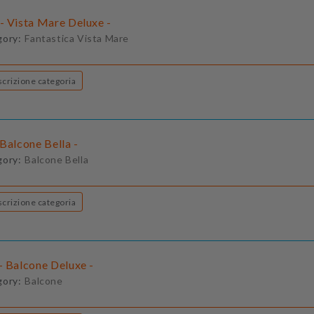
- Vista Mare Deluxe -
gory:
Fantastica Vista Mare
Descrizione categoria
Balcone Bella -
gory:
Balcone Bella
Descrizione categoria
- Balcone Deluxe -
gory:
Balcone