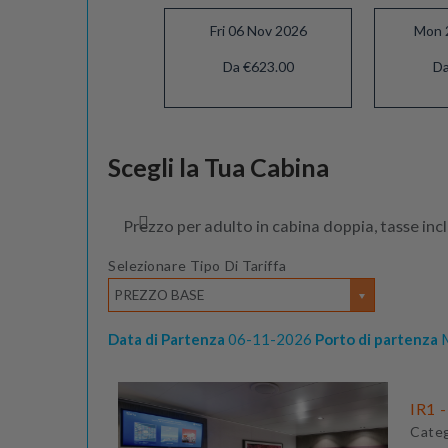
Fri 06 Nov 2026
Mon 
Da €623.00
Da
Mon 19 Apr 2027
Scegli la Tua Cabina
Da €783.00
Prezzo per adulto in cabina doppia, tasse inc
Selezionare Tipo Di Tariffa
PREZZO BASE
Data di Partenza
06-11-2026
Porto di partenza
M
IR1 -
Cate