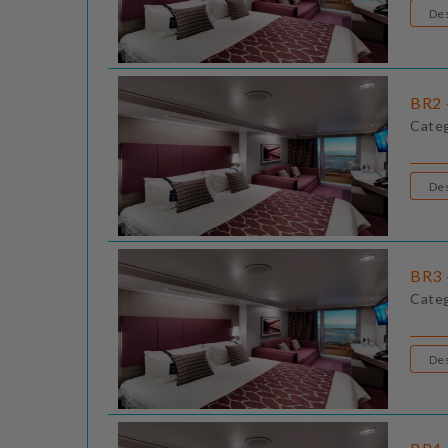
BR2 
Cate
BR3 
Cate