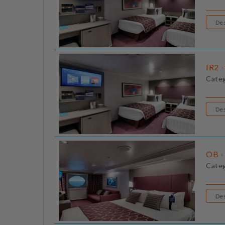
IR2 -
Cate
OB - 
Cate