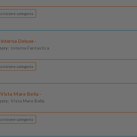
Descrizione categoria
 Interna Deluxe -
gory:
Interna Fantastica
Descrizione categoria
Vista Mare Bella -
gory:
Vista Mare Bella
Descrizione categoria