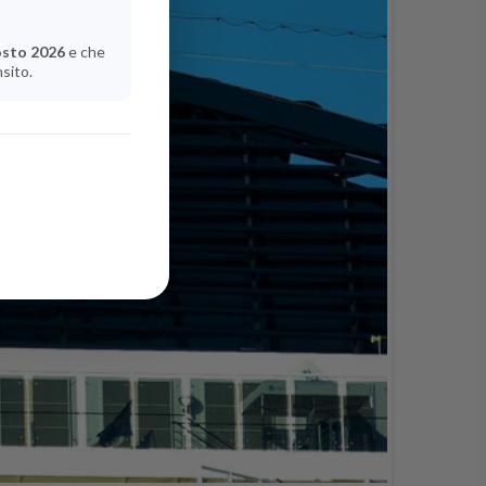
osto 2026
e che
nsito.