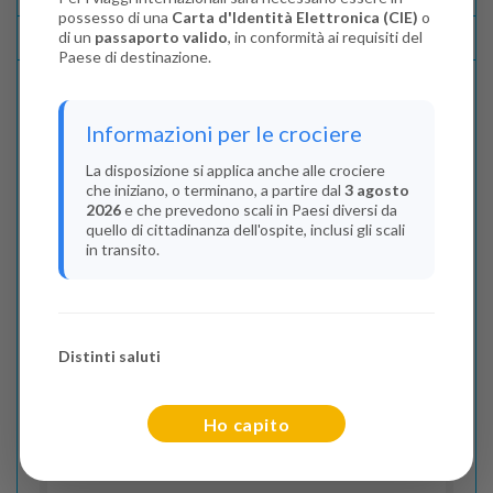
possesso di una
Carta d'Identità Elettronica (CIE)
o
di un
passaporto valido
, in conformità ai requisiti del
Lascia La Tua Recensione
Paese di destinazione.
Indica il numero dei passeggeri
Informazioni per le crociere
Adulti
(Da 18 anni)
La disposizione si applica anche alle crociere
che iniziano, o terminano, a partire dal
3 agosto
2
2026
e che prevedono scali in Paesi diversi da
quello di cittadinanza dell'ospite, inclusi gli scali
Junior
(Da 13 a 17 anni)
in transito.
0
Bambini
(Da 2 a 12 anni)
Distinti saluti
0
Infant
Ho capito
(Da 0 a 2 anni)
0