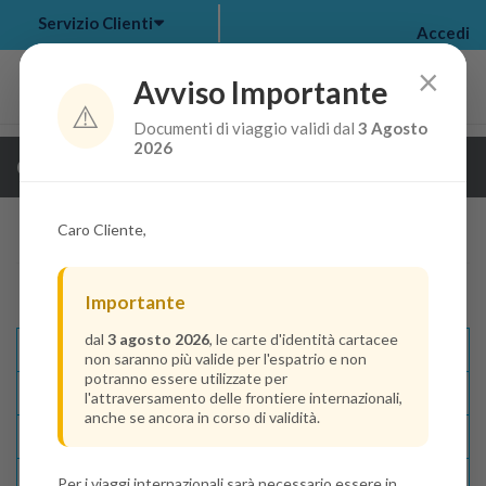
Servizio Clienti
Accedi
×
Avviso Importante
⚠️
Documenti di viaggio validi dal
3 Agosto
my bookings
>
2026
Guarda i dettagli della crociera
log out
>
Caro Cliente,
Importante
dal
3 agosto 2026
, le carte d'identità cartacee
Descrizione E Itinerario
non saranno più valide per l'espatrio e non
potranno essere utilizzate per
Disponibilità
l'attraversamento delle frontiere internazionali,
anche se ancora in corso di validità.
Condizioni
Recensioni
Per i viaggi internazionali sarà necessario essere in