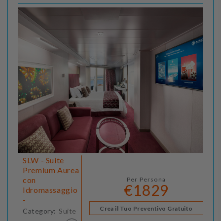
SLW - Suite
Premium Aurea
con
Per Persona
€1829
Idromassaggio
-
Crea il Tuo Preventivo Gratuito
Category:
Suite