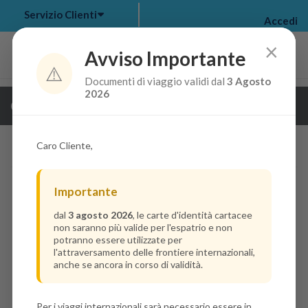
Servizio Clienti
Accedi
×
Avviso Importante
⚠️
Documenti di viaggio validi dal
3 Agosto
my bookings
>
2026
Guarda i dettagli della crociera
log out
>
Caro Cliente,
Importante
dal
3 agosto 2026
, le carte d'identità cartacee
non saranno più valide per l'espatrio e non
potranno essere utilizzate per
l'attraversamento delle frontiere internazionali,
anche se ancora in corso di validità.
Per i viaggi internazionali sarà necessario essere in