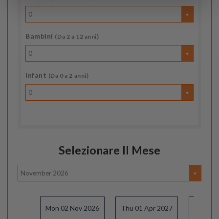
0
Bambini
(Da 2 a 12 anni)
0
Infant
(Da 0 a 2 anni)
0
Selezionare Il Mese
November 2026
Mon 02 Nov 2026
Thu 01 Apr 2027
Thu 08 