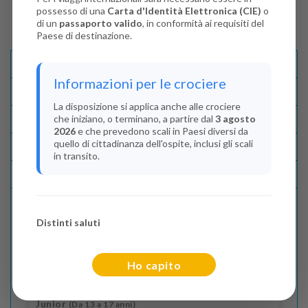
possesso di una
Carta d'Identità Elettronica (CIE)
o
di un
passaporto valido
, in conformità ai requisiti del
Paese di destinazione.
Descrizione E Itinerario
Informazioni per le crociere
Disponibilità
La disposizione si applica anche alle crociere
che iniziano, o terminano, a partire dal
3 agosto
Condizioni
2026
e che prevedono scali in Paesi diversi da
quello di cittadinanza dell'ospite, inclusi gli scali
Recensioni
in transito.
Lascia La Tua Recensione
Distinti saluti
Indica il numero dei passeggeri
Adulti
(Da 18 anni)
Ho capito
2
Junior
(Da 13 a 17 anni)