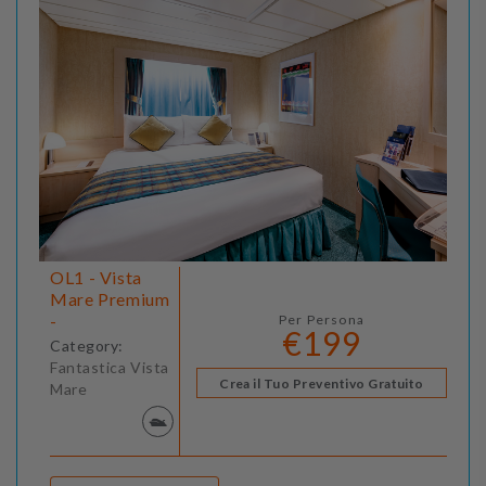
OL1 - Vista
Mare Premium
-
Per Persona
€199
Category:
Fantastica Vista
Crea il Tuo Preventivo Gratuito
Mare