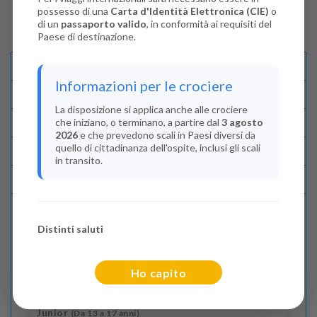
possesso di una
Carta d'Identità Elettronica (CIE)
o
di un
passaporto valido
, in conformità ai requisiti del
Paese di destinazione.
Descrizione E Itinerario
Informazioni per le crociere
Disponibilità
La disposizione si applica anche alle crociere
che iniziano, o terminano, a partire dal
3 agosto
Condizioni
2026
e che prevedono scali in Paesi diversi da
quello di cittadinanza dell'ospite, inclusi gli scali
Recensioni
in transito.
Lascia La Tua Recensione
Distinti saluti
Indica il numero dei passeggeri
Adulti
(Da 18 anni)
Ho capito
2
Junior
(Da 13 a 17 anni)