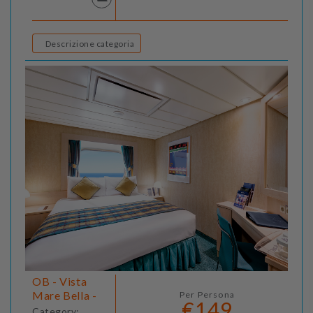
Descrizione categoria
OB - Vista
Mare Bella -
Per Persona
€149
Category: