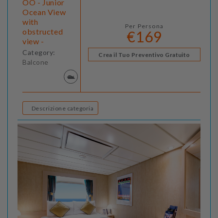
OO - Junior
Ocean View
with
Per Persona
obstructed
€169
view -
Category:
Crea il Tuo Preventivo Gratuito
Balcone
Descrizione categoria