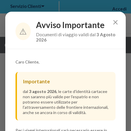
Servizio Clienti
Accedi
×
Avviso Importante
⚠️
Documenti di viaggio validi dal
3 Agosto
my bookings
>
2026
Guarda i dettagli della crociera
log out
>
Caro Cliente,
Importante
dal
3 agosto 2026
, le carte d'identità cartacee
non saranno più valide per l'espatrio e non
potranno essere utilizzate per
l'attraversamento delle frontiere internazionali,
anche se ancora in corso di validità.
Per i viaggi internazionali sarà necessario essere in