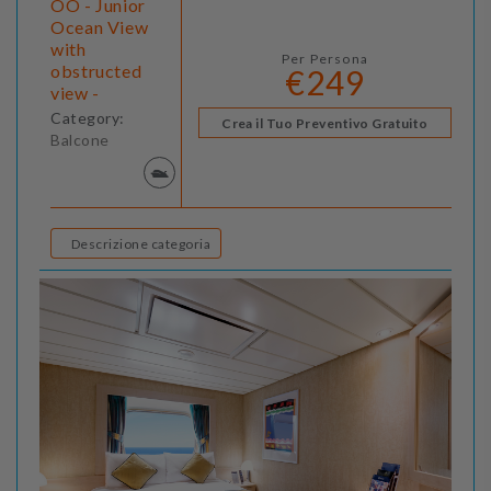
OO - Junior
Ocean View
with
Per Persona
obstructed
€249
view -
Category:
Crea il Tuo Preventivo Gratuito
Balcone
Descrizione categoria