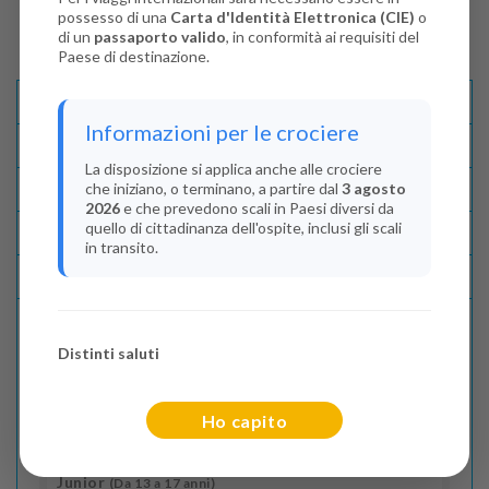
possesso di una
Carta d'Identità Elettronica (CIE)
o
di un
passaporto valido
, in conformità ai requisiti del
Paese di destinazione.
Descrizione E Itinerario
Informazioni per le crociere
Disponibilità
La disposizione si applica anche alle crociere
che iniziano, o terminano, a partire dal
3 agosto
Condizioni
2026
e che prevedono scali in Paesi diversi da
quello di cittadinanza dell'ospite, inclusi gli scali
Recensioni
in transito.
Lascia La Tua Recensione
Distinti saluti
Indica il numero dei passeggeri
Adulti
(Da 18 anni)
Ho capito
2
Junior
(Da 13 a 17 anni)