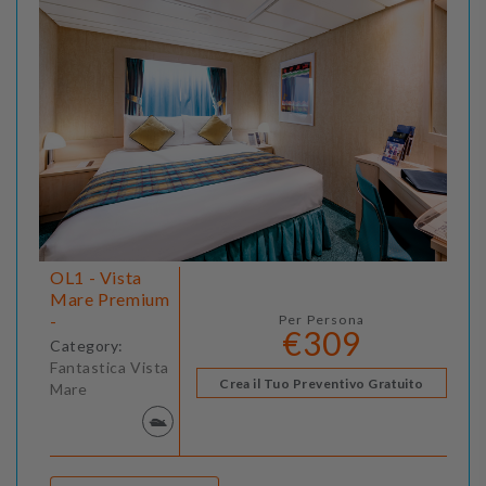
OL1 - Vista
Mare Premium
-
Per Persona
€309
Category:
Fantastica Vista
Crea il Tuo Preventivo Gratuito
Mare