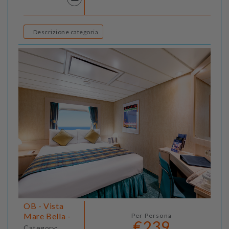
Descrizione categoria
OB - Vista
Mare Bella -
Per Persona
€239
Category: