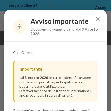
Servizio Clienti
Accedi
×
Avviso Importante
⚠️
Documenti di viaggio validi dal
3 Agosto
my bookings
>
2026
Guarda i dettagli della crociera
log out
>
Caro Cliente,
Importante
dal
3 agosto 2026
, le carte d'identità cartacee
non saranno più valide per l'espatrio e non
potranno essere utilizzate per
l'attraversamento delle frontiere internazionali,
anche se ancora in corso di validità.
Per i viaggi internazionali sarà necessario essere in