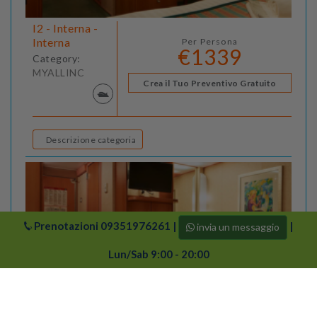
I2 - Interna -
Interna
Per Persona
€1339
Category:
MYALLINC
Crea il Tuo Preventivo Gratuito
Descrizione categoria
Prenotazioni
09351976261
|
|
invia un messaggio
Lun/Sab 9:00 - 20:00