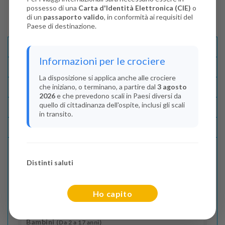
possesso di una
Carta d'Identità Elettronica (CIE)
o
di un
passaporto valido
, in conformità ai requisiti del
Paese di destinazione.
Descrizione E Itinerario
Informazioni per le crociere
Disponibilità
La disposizione si applica anche alle crociere
che iniziano, o terminano, a partire dal
3 agosto
Condizioni
2026
e che prevedono scali in Paesi diversi da
quello di cittadinanza dell'ospite, inclusi gli scali
Recensioni
in transito.
Lascia La Tua Recensione
Distinti saluti
Indica il numero dei passeggeri
Adulti
(Da 18 anni)
Ho capito
2
Bambini
(Da 2 a 17 anni)