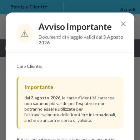
Servizio Clienti
Accedi
×
Avviso Importante
⚠️
Documenti di viaggio validi dal
3 Agosto
my bookings
>
2026
Guarda i dettagli della crociera
log out
>
Caro Cliente,
Importante
dal
3 agosto 2026
, le carte d'identità cartacee
non saranno più valide per l'espatrio e non
potranno essere utilizzate per
l'attraversamento delle frontiere internazionali,
anche se ancora in corso di validità.
Per i viaggi internazionali sarà necessario essere in