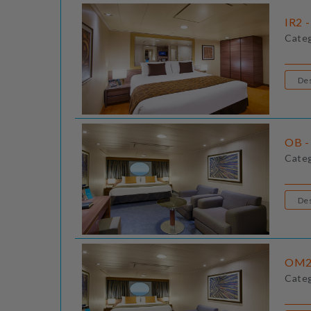
IR2 -
Cate
OB - 
Cate
OM2 
Cate