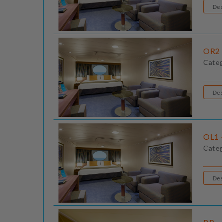
OR2 
Cate
OL1 
Cate