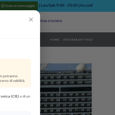
| Lun/Sab 9:00 - 20:00 |
Accedi
invia un messaggio
×
Porti
Last Minute
La mia crociera
my bookings
>
HOME
CROCIERA DETTAGLI
log out
>
non potranno
orso di validità.
ronica (CIE)
o di un