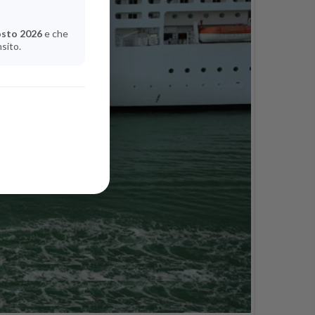
osto 2026
e che
nsito.