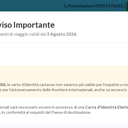
Prenotazioni
09351976261
|
iso Importante
e
Chi Siamo
Offerte Crociere
Crociere Destinazioni
Crociere 
nti di viaggio validi dal
3 Agosto 2026
026
, le carte d'identità cartacee non saranno più valide per l'espatrio e 
e per l'attraversamento delle frontiere internazionali, anche se ancora in c
azionali sarà necessario essere in possesso di una
Carta d'Identità Elett
, in conformità ai requisiti del Paese di destinazione.