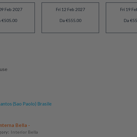
09 Feb 2027
Fri 12 Feb 2027
Fri 19 F
 €505.00
Da €555.00
Da €55
luse
antos (Sao Paolo) Brasile
Interna Bella -
gory:
Interior Bella