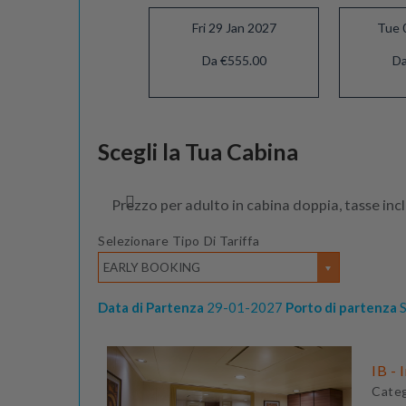
Fri 29 Jan 2027
Tue 
Da €555.00
Da
Mon 22 Feb 2027
Scegli la Tua Cabina
Da €505.00
Prezzo per adulto in cabina doppia, tasse inc
Selezionare Tipo Di Tariffa
EARLY BOOKING
Data di Partenza
29-01-2027
Porto di partenza
S
IB - 
Cate