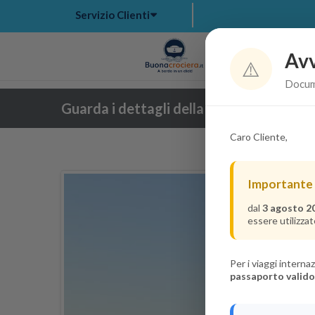
Servizio Clienti
Avv
Hom
⚠️
Docume
Guarda i dettagli della crociera
Caro Cliente,
Importante
dal
3 agosto 2
essere utilizzat
Per i viaggi intern
passaporto valido