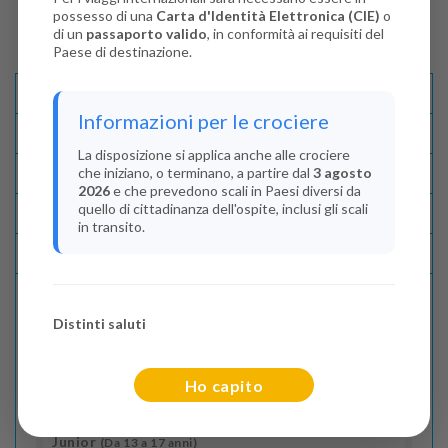
possesso di una
Carta d'Identità Elettronica (CIE)
o
di un
passaporto valido
, in conformità ai requisiti del
Paese di destinazione.
Descrizione E Itinerario
Informazioni per le crociere
Disponibilità
La disposizione si applica anche alle crociere
che iniziano, o terminano, a partire dal
3 agosto
Condizioni
2026
e che prevedono scali in Paesi diversi da
quello di cittadinanza dell'ospite, inclusi gli scali
Recensioni
in transito.
Lascia La Tua Recensione
Distinti saluti
Indica il numero dei passeggeri
Adulti
(Da 18 anni)
Ho capito
2
Junior
(Da 13 a 17 anni)