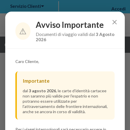
Servizio Clienti
Accedi
×
Avviso Importante
⚠️
Documenti di viaggio validi dal
3 Agosto
my bookings
>
2026
Guarda i dettagli della crociera
log out
>
Caro Cliente,
Importante
dal
3 agosto 2026
, le carte d'identità cartacee
non saranno più valide per l'espatrio e non
potranno essere utilizzate per
l'attraversamento delle frontiere internazionali,
anche se ancora in corso di validità.
Per i viaggi internazionali sarà necessario essere in