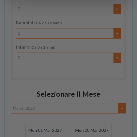
0
Bambini
(Da 2 a 12 anni)
0
Infant
(Da 0 a 2 anni)
0
Selezionare Il Mese
March 2027
Mon 01 Mar 2027
Mon 08 Mar 2027
Thu 11