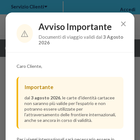
Servizio Clienti
Accedi
×
Avviso Importante
⚠️
Documenti di viaggio validi dal
3 Agosto
my bookings
>
2026
Guarda i dettagli della crociera
log out
>
Caro Cliente,
Importante
dal
3 agosto 2026
, le carte d'identità cartacee
non saranno più valide per l'espatrio e non
potranno essere utilizzate per
l'attraversamento delle frontiere internazionali,
anche se ancora in corso di validità.
Per i viaggi internazionali sarà necessario essere in