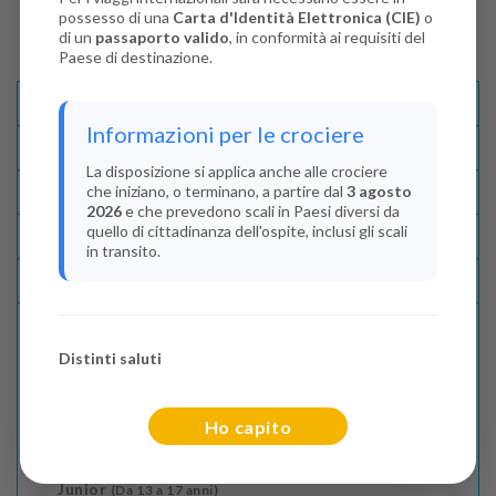
possesso di una
Carta d'Identità Elettronica (CIE)
o
di un
passaporto valido
, in conformità ai requisiti del
Paese di destinazione.
Descrizione E Itinerario
Informazioni per le crociere
Disponibilità
La disposizione si applica anche alle crociere
che iniziano, o terminano, a partire dal
3 agosto
Condizioni
2026
e che prevedono scali in Paesi diversi da
quello di cittadinanza dell'ospite, inclusi gli scali
Recensioni
in transito.
Lascia La Tua Recensione
Distinti saluti
Indica il numero dei passeggeri
Adulti
(Da 18 anni)
Ho capito
2
Junior
(Da 13 a 17 anni)