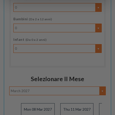
0
Bambini
(Da 2 a 12 anni)
0
Infant
(Da 0 a 2 anni)
0
Selezionare Il Mese
March 2027
Mon 08 Mar 2027
Thu 11 Mar 2027
Sun 14 