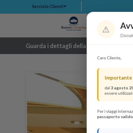
Servizio Clienti
Avv
Hom
⚠️
Docume
Guarda i dettagli della crociera
Caro Cliente,
Importante
dal
3 agosto 2
essere utilizzat
Per i viaggi intern
passaporto valido