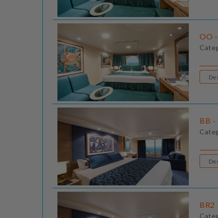
OO -
Cate
BB - 
Cate
BR2 
Cate