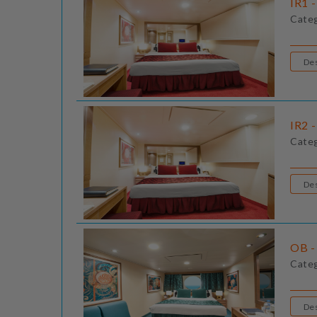
IR1 -
Cate
IR2 -
Cate
OB - 
Cate