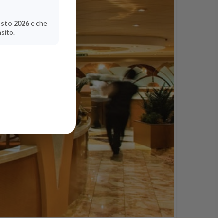
osto 2026
e che
nsito.