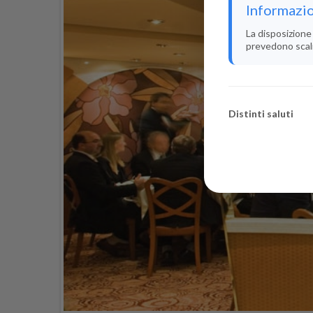
Informazio
La disposizione 
prevedono scali i
Distinti saluti