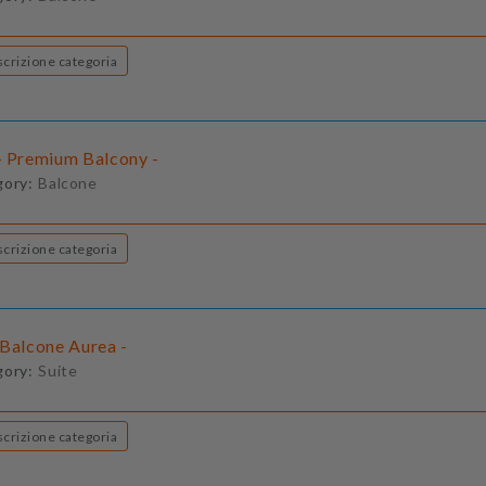
Descrizione categoria
- Premium Balcony -
gory:
Balcone
Descrizione categoria
 Balcone Aurea -
gory:
Suite
Descrizione categoria