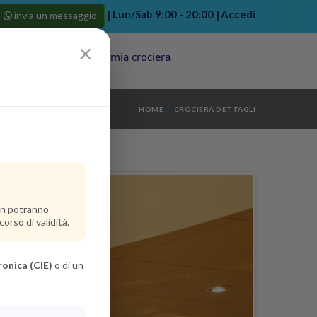
| Lun/Sab 9:00 - 20:00 |
Accedi
invia un messaggio
×
Porti
Last Minute
La mia crociera
my bookings
>
HOME
CROCIERA DETTAGLI
log out
>
non potranno
orso di validità.
ronica (CIE)
o di un