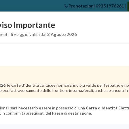
Prenotazioni
09351976261
|
iso Importante
e
Chi Siamo
Offerte Crociere
Crociere Destinazioni
Crociere 
nti di viaggio validi dal
3 Agosto 2026
026
, le carte d'identità cartacee non saranno più valide per l'espatrio e 
e per l'attraversamento delle frontiere internazionali, anche se ancora in c
azionali sarà necessario essere in possesso di una
Carta d'Identità Elett
, in conformità ai requisiti del Paese di destinazione.