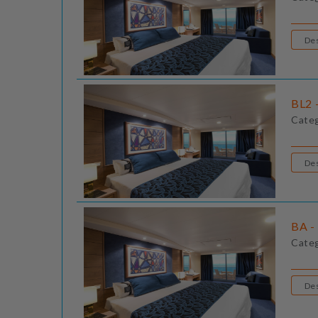
BL2 
Cate
BA -
Cate