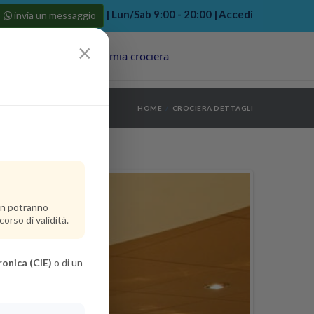
| Lun/Sab 9:00 - 20:00 |
Accedi
invia un messaggio
×
Porti
Last Minute
La mia crociera
my bookings
>
HOME
CROCIERA DETTAGLI
log out
>
non potranno
orso di validità.
ronica (CIE)
o di un