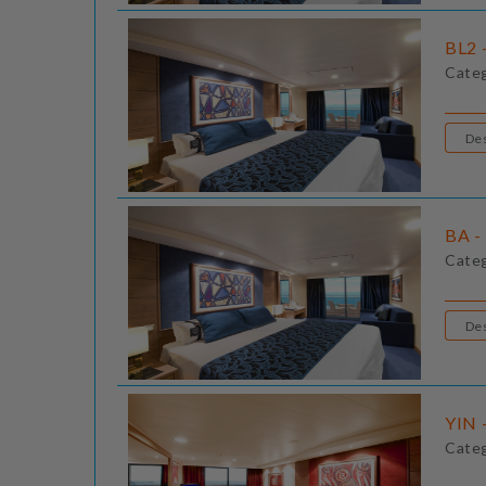
BL2 
Cate
BA -
Cate
YIN -
Cate