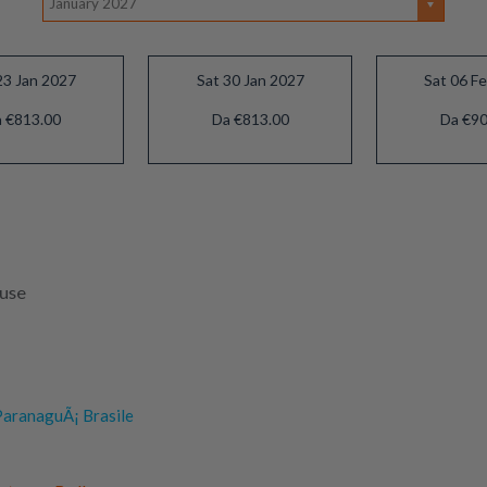
January 2027
23 Jan 2027
Sat 30 Jan 2027
Sat 06 F
 €813.00
Da €813.00
Da €90
luse
aranaguÃ¡ Brasile