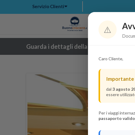
Servizio Clienti
Avv
Hom
⚠️
Docume
Guarda i dettagli della crociera
Caro Cliente,
Importante
dal
3 agosto 2
essere utilizzat
Per i viaggi intern
passaporto valido