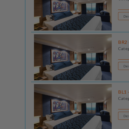
BR2 
Cate
BL1 
Cate