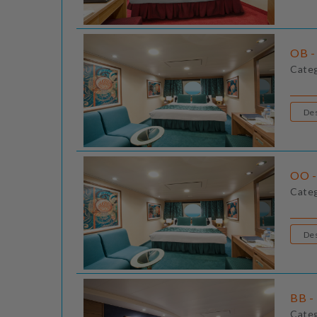
OB - 
Cate
OO -
Cate
BB - 
Cate