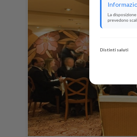
Informazio
La disposizione 
prevedono scali i
Distinti saluti