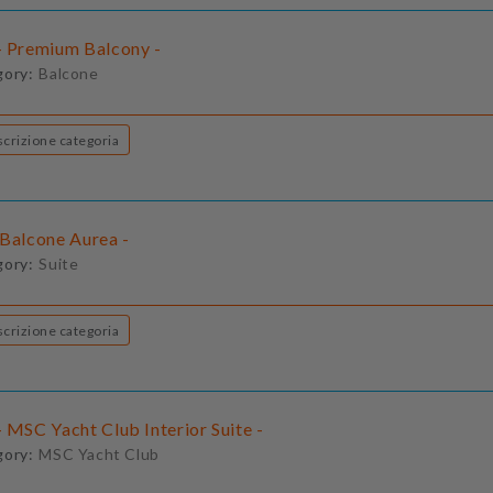
- Premium Balcony -
gory:
Balcone
Descrizione categoria
 Balcone Aurea -
gory:
Suite
Descrizione categoria
 MSC Yacht Club Interior Suite -
gory:
MSC Yacht Club