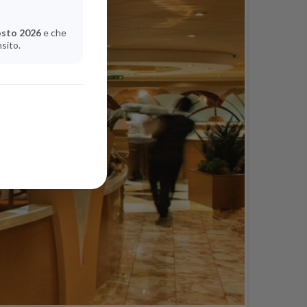
osto 2026
e che
nsito.