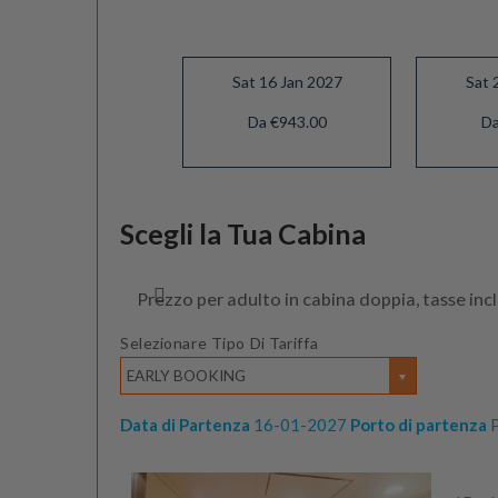
Sat 16 Jan 2027
Sat 
Da €943.00
Da
Sat 13 Feb 2027
Scegli la Tua Cabina
Da €753.00
Prezzo per adulto in cabina doppia, tasse inc
Selezionare Tipo Di Tariffa
EARLY BOOKING
Data di Partenza
16-01-2027
Porto di partenza
P