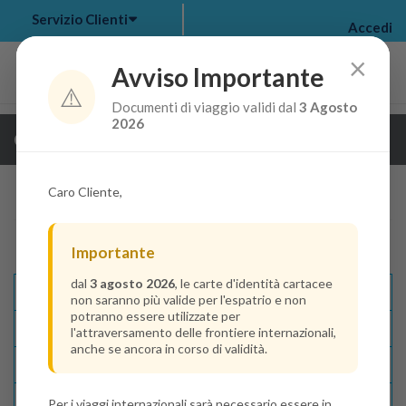
Servizio Clienti
Accedi
×
Avviso Importante
⚠️
Documenti di viaggio validi dal
3 Agosto
my bookings
>
2026
Guarda i dettagli della crociera
log out
>
Caro Cliente,
Importante
dal
3 agosto 2026
, le carte d'identità cartacee
Descrizione E Itinerario
non saranno più valide per l'espatrio e non
potranno essere utilizzate per
Disponibilità
l'attraversamento delle frontiere internazionali,
anche se ancora in corso di validità.
Condizioni
Recensioni
Per i viaggi internazionali sarà necessario essere in