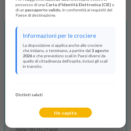
possesso di una
Carta d'Identità Elettronica (CIE)
o
di un
passaporto valido
, in conformità ai requisiti del
Paese di destinazione.
Descrizione E Itinerario
Informazioni per le crociere
Disponibilità
La disposizione si applica anche alle crociere
che iniziano, o terminano, a partire dal
3 agosto
Condizioni
2026
e che prevedono scali in Paesi diversi da
quello di cittadinanza dell'ospite, inclusi gli scali
Recensioni
in transito.
Lascia La Tua Recensione
Distinti saluti
Indica il numero dei passeggeri
Adulti
(Da 18 anni)
Ho capito
2
Junior
(Da 13 a 17 anni)