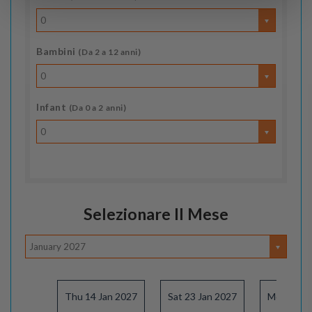
0
Bambini
(Da 2 a 12 anni)
0
Infant
(Da 0 a 2 anni)
0
Selezionare Il Mese
January 2027
Thu 14 Jan 2027
Sat 23 Jan 2027
Mon 01 F