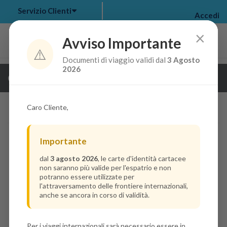
Servizio Clienti
Accedi
×
Avviso Importante
⚠️
Documenti di viaggio validi dal
3 Agosto
my bookings
>
2026
Guarda i dettagli della crociera
log out
>
Caro Cliente,
Importante
dal
3 agosto 2026
, le carte d'identità cartacee
non saranno più valide per l'espatrio e non
potranno essere utilizzate per
l'attraversamento delle frontiere internazionali,
anche se ancora in corso di validità.
Per i viaggi internazionali sarà necessario essere in