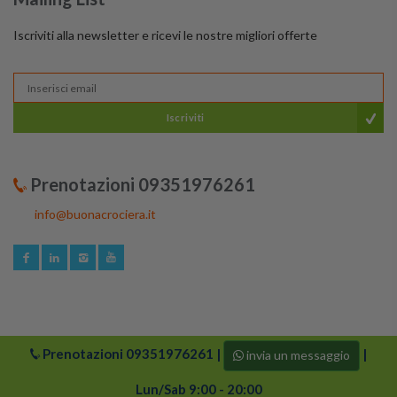
Iscriviti alla newsletter e ricevi le nostre migliori offerte
Iscriviti
Prenotazioni 09351976261
info@buonacrociera.it
Prenotazioni
09351976261
|
|
invia un messaggio
© 2024 buonacrociera | Tutti i diritti riservati. Logo di
Buonacrociera e i suoi partner sono protetti da copyright.
Lun/Sab 9:00 - 20:00