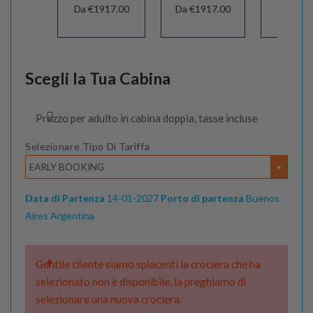
Da €1917.00
Da €1917.00
Da €18
Scegli la Tua Cabina
Prezzo per adulto in cabina doppia, tasse incluse
Selezionare Tipo Di Tariffa
EARLY BOOKING
Data di Partenza
14-01-2027
Porto di partenza
Buenos
Aires Argentina
Gentile cliente siamo spiacenti la crociera che ha
selezionato non è disponibile. la preghiamo di
selezionare una nuova crociera.