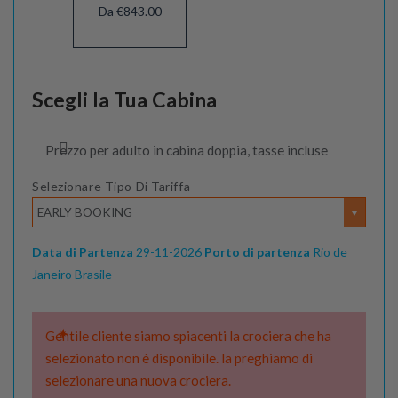
Da €843.00
Scegli la Tua Cabina
Prezzo per adulto in cabina doppia, tasse incluse
Selezionare Tipo Di Tariffa
EARLY BOOKING
Data di Partenza
29-11-2026
Porto di partenza
Rio de
Janeiro Brasile
Gentile cliente siamo spiacenti la crociera che ha
selezionato non è disponibile. la preghiamo di
selezionare una nuova crociera.