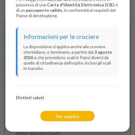
possesso di una
Carta d'Identità Elettronica (CIE)
o
di un
passaporto valido
, in conformità ai requisiti del
Paese di destinazione.
Descrizione E Itinerario
Informazioni per le crociere
Disponibilità
La disposizione si applica anche alle crociere
che iniziano, o terminano, a partire dal
3 agosto
Condizioni
2026
e che prevedono scali in Paesi diversi da
quello di cittadinanza dell'ospite, inclusi gli scali
Recensioni
in transito.
Lascia La Tua Recensione
Distinti saluti
Indica il numero dei passeggeri
Adulti
(Da 18 anni)
Ho capito
2
Junior
(Da 13 a 17 anni)