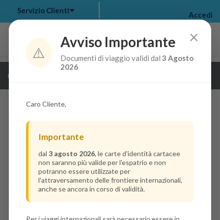
Servizio Clienti
Accedi
×
Avviso Importante
⚠️
Documenti di viaggio validi dal
3 Agosto
my bookings
>
2026
Guarda i dettagli della crociera
log out
>
Caro Cliente,
Importante
dal
3 agosto 2026
, le carte d'identità cartacee
non saranno più valide per l'espatrio e non
potranno essere utilizzate per
l'attraversamento delle frontiere internazionali,
anche se ancora in corso di validità.
Per i viaggi internazionali sarà necessario essere in