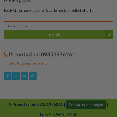
Iscriviti alla newsletter e ricevi le nostre migliori offerte
Iscriviti
Prenotazioni 09351976261
info@buonacrociera.it
Prenotazioni
09351976261
|
|
invia un messaggio
© 2024 buonacrociera | Tutti i diritti riservati. Logo di
Buonacrociera e i suoi partner sono protetti da copyright.
Lun/Sab 9:00 - 20:00