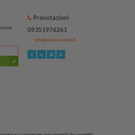
Prenotazioni
 nostre
09351976261
info@buonacrociera.it
crociera e i suoi partner sono protetti da copyright.