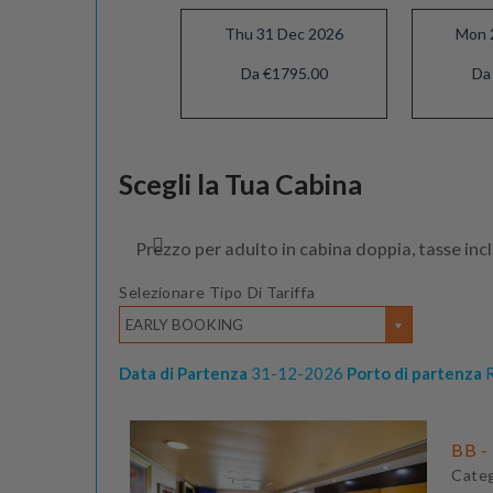
Thu 31 Dec 2026
Mon 
Da €1795.00
Da
Thu 18 Mar 2027
Scegli la Tua Cabina
Da €1065.00
Prezzo per adulto in cabina doppia, tasse inc
Selezionare Tipo Di Tariffa
EARLY BOOKING
Data di Partenza
31-12-2026
Porto di partenza
R
BB - 
Cate