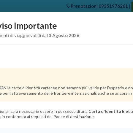
Prenotazioni
09351976261
|
iso Importante
e
Chi Siamo
Offerte Crociere
Crociere Destinazioni
Crociere 
nti di viaggio validi dal
3 Agosto 2026
026
, le carte d'identità cartacee non saranno più valide per l'espatrio e 
e per l'attraversamento delle frontiere internazionali, anche se ancora in c
azionali sarà necessario essere in possesso di una
Carta d'Identità Elett
, in conformità ai requisiti del Paese di destinazione.