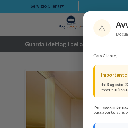
Servizio Clienti
Avv
Hom
⚠️
Docume
Guarda i dettagli della crociera
Caro Cliente,
Importante
dal
3 agosto 2
essere utilizzat
Per i viaggi intern
passaporto valido