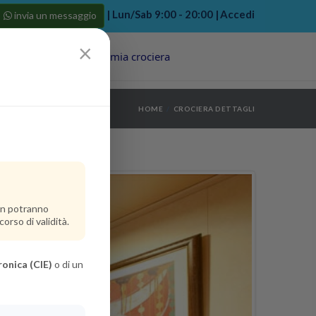
| Lun/Sab 9:00 - 20:00 |
Accedi
invia un messaggio
×
Porti
Last Minute
La mia crociera
my bookings
>
HOME
CROCIERA DETTAGLI
log out
>
non potranno
orso di validità.
ronica (CIE)
o di un