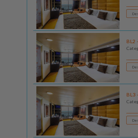
BL2 
Cate
BL3 
Cate