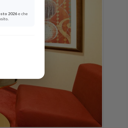
osto 2026
e che
nsito.