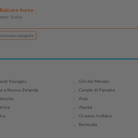
 Balcone Aurea -
gory:
Suite
Descrizione categoria
and Voyages
Giri del Mondo
ia e Nuova Zelanda
Canale di Panama
tlanche
Asia
erica
Alaska
ica
Oceano Indiano
Bermuda