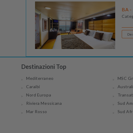
BA -
Cate
Destinazioni Top
Mediterraneo
MSC Gr
Caraibi
Austral
Nord Europa
Transa
Riviera Messicana
Sud Am
Mar Rosso
Sud Afr