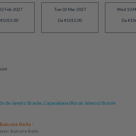
22 Feb 2027
Tue 02 Mar 2027
Wed 10 M
 €1015.00
Da €1015.00
Da €10
luse
io de Janeiro Brasile, Copacabana (Rio de Jainero) Brasile
Balcone Bella -
gory:
Balcone Bella