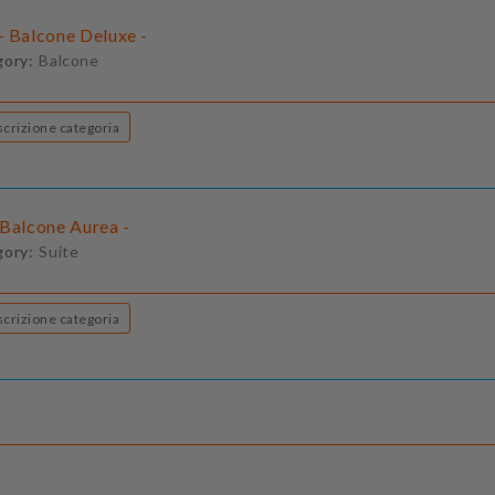
- Balcone Deluxe -
gory:
Balcone
Descrizione categoria
 Balcone Aurea -
gory:
Suite
Descrizione categoria