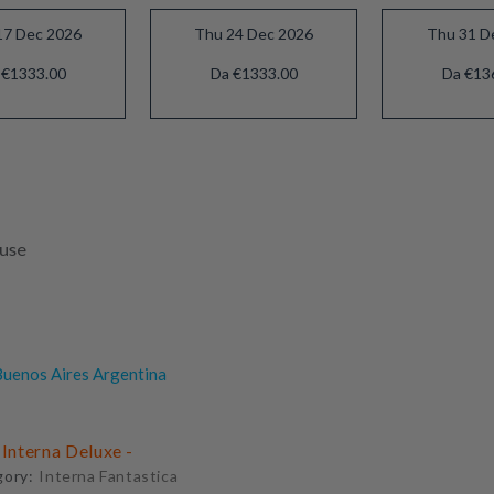
17 Dec 2026
Thu 24 Dec 2026
Thu 31 D
 €1333.00
Da €1333.00
Da €13
luse
uenos Aires Argentina
 Interna Deluxe -
gory:
Interna Fantastica