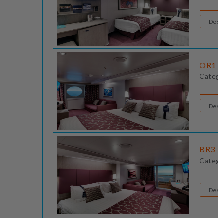
OR1 
Cate
BR3 
Cate