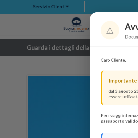
Servizio Clienti
Avv
Hom
⚠️
Docume
Guarda i dettagli della crociera
Caro Cliente,
Importante
dal
3 agosto 2
essere utilizzat
Per i viaggi intern
passaporto valido