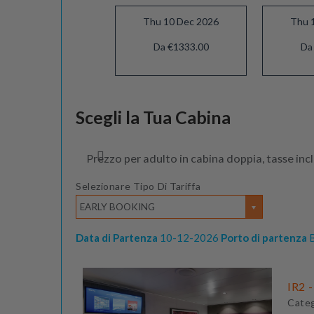
Thu 10 Dec 2026
Thu 
Da €1333.00
Da
Thu 07 Jan 2027
Scegli la Tua Cabina
Da €1333.00
Prezzo per adulto in cabina doppia, tasse inc
Selezionare Tipo Di Tariffa
EARLY BOOKING
Data di Partenza
10-12-2026
Porto di partenza
B
IR2 -
Cate