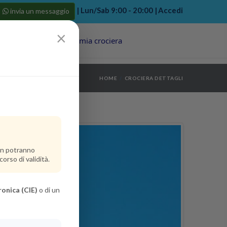
| Lun/Sab 9:00 - 20:00 |
Accedi
invia un messaggio
×
Porti
Last Minute
La mia crociera
my bookings
>
HOME
CROCIERA DETTAGLI
log out
>
non potranno
orso di validità.
ronica (CIE)
o di un