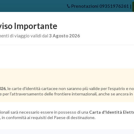
Prenotazioni
09351976261
|
iso Importante
e
Chi Siamo
Offerte Crociere
Crociere Destinazioni
Crociere 
nti di viaggio validi dal
3 Agosto 2026
026
, le carte d'identità cartacee non saranno più valide per l'espatrio e 
e per l'attraversamento delle frontiere internazionali, anche se ancora in c
azionali sarà necessario essere in possesso di una
Carta d'Identità Elett
, in conformità ai requisiti del Paese di destinazione.