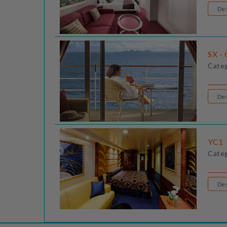
SX - 
Cate
YC1 -
Cate