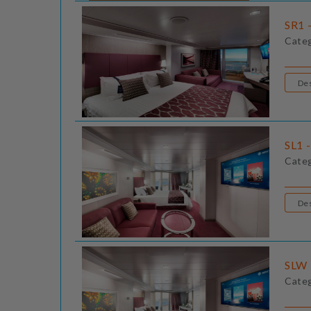
SR1 -
Cate
SL1 
Cate
SLW 
Cate