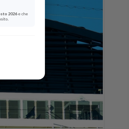
osto 2026
e che
nsito.