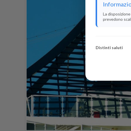
Informazio
La disposizione 
prevedono scali i
Distinti saluti