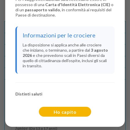
possesso di una
Carta d'Identità Elettronica (CIE)
o
di un
passaporto valido
, in conformità ai requisiti del
Paese di destinazione.
Descrizione E Itinerario
Informazioni per le crociere
Disponibilità
La disposizione si applica anche alle crociere
che iniziano, o terminano, a partire dal
3 agosto
Condizioni
2026
e che prevedono scali in Paesi diversi da
quello di cittadinanza dell'ospite, inclusi gli scali
Recensioni
in transito.
Lascia La Tua Recensione
Distinti saluti
Indica il numero dei passeggeri
Adulti
(Da 18 anni)
Ho capito
2
Junior
(Da 13 a 17 anni)