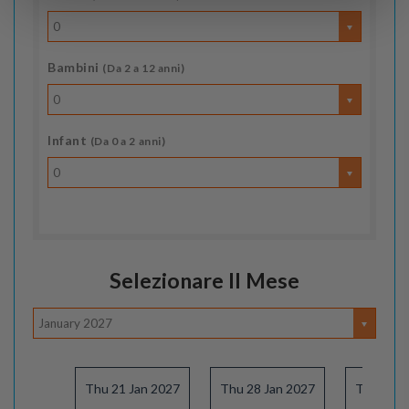
0
Bambini
(Da 2 a 12 anni)
0
Infant
(Da 0 a 2 anni)
0
Selezionare Il Mese
January 2027
Thu 21 Jan 2027
Thu 28 Jan 2027
Thu 04 F