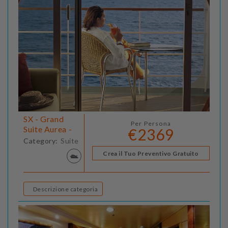
SX - Grand
Per Persona
Suite Aurea -
€2369
Category:
Suite
Crea il Tuo Preventivo Gratuito
Descrizione categoria