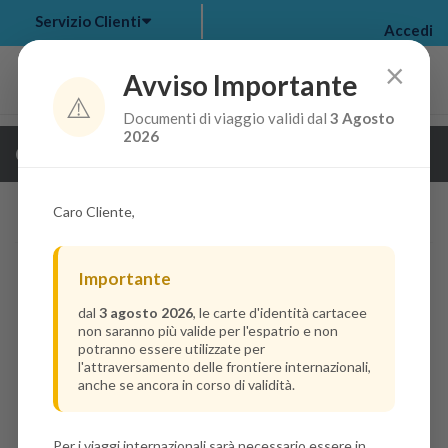
Servizio Clienti
Accedi
×
Avviso Importante
⚠️
Documenti di viaggio validi dal
3 Agosto
my bookings
>
2026
Guarda i dettagli della crociera
log out
>
Caro Cliente,
Importante
dal
3 agosto 2026
, le carte d'identità cartacee
non saranno più valide per l'espatrio e non
potranno essere utilizzate per
l'attraversamento delle frontiere internazionali,
anche se ancora in corso di validità.
Per i viaggi internazionali sarà necessario essere in