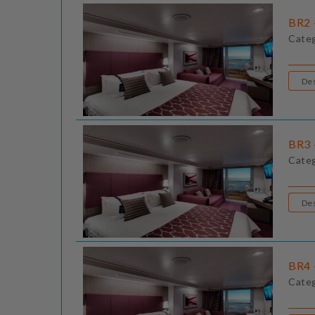
BR2 
Cate
BR3 
Cate
BR4 
Cate