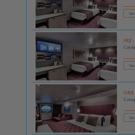
IR2 -
Cate
OR1 
Cate