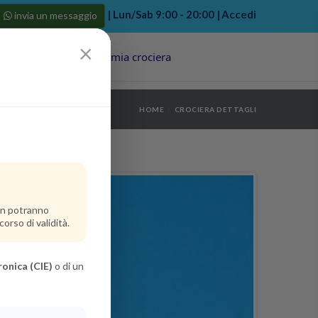
| Lun/Sab 9:00 - 20:00 |
Accedi
invia un messaggio
×
Porti
Last Minute
La mia crociera
my bookings
>
HOME
CROCIERA DETTAGLI
log out
>
non potranno
orso di validità.
ronica (CIE)
o di un