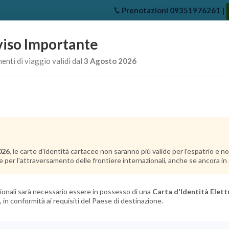
Prenotazioni
09351976261
|
iso Importante
e
Chi Siamo
Offerte Crociere
Crociere Destinazioni
Crociere 
nti di viaggio validi dal
3 Agosto 2026
026
, le carte d'identità cartacee non saranno più valide per l'espatrio e 
e per l'attraversamento delle frontiere internazionali, anche se ancora in c
azionali sarà necessario essere in possesso di una
Carta d'Identità Elett
, in conformità ai requisiti del Paese di destinazione.