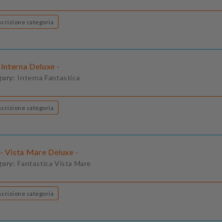
Descrizione categoria
 Interna Deluxe -
gory:
Interna Fantastica
Descrizione categoria
- Vista Mare Deluxe -
gory:
Fantastica Vista Mare
Descrizione categoria