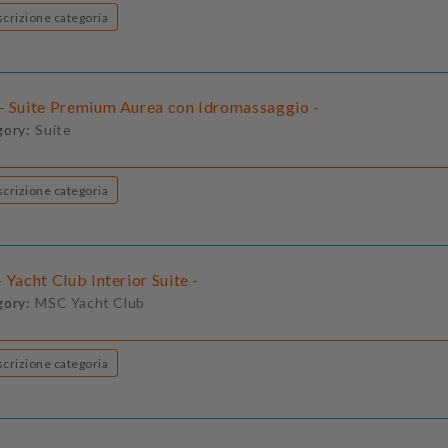
Descrizione categoria
- Suite Premium Aurea con Idromassaggio -
gory:
Suite
Descrizione categoria
 Yacht Club Interior Suite -
gory:
MSC Yacht Club
Descrizione categoria