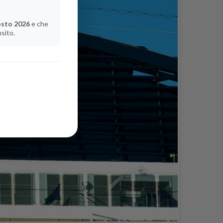
osto 2026
e che
nsito.