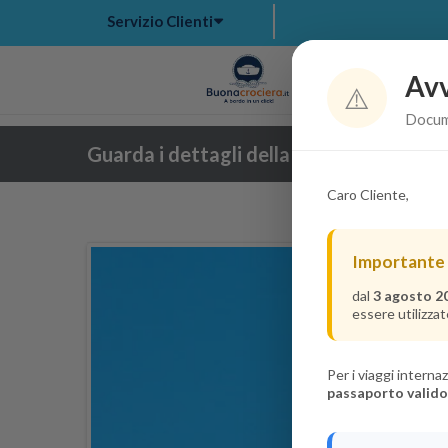
Servizio Clienti
Avv
Hom
⚠️
Docume
Guarda i dettagli della crociera
Caro Cliente,
Importante
dal
3 agosto 2
essere utilizzat
Per i viaggi intern
passaporto valido