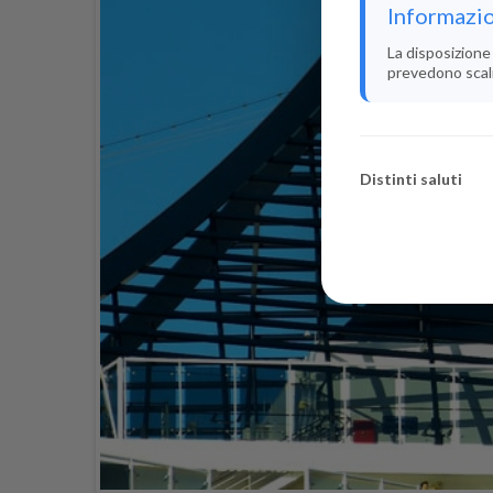
Informazio
La disposizione 
prevedono scali i
Distinti saluti