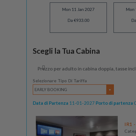
Mon 11 Jan 2027
Mon 
Da €933.00
Da
Mon 08 Feb 2027
Scegli la Tua Cabina
Da €873.00
Prezzo per adulto in cabina doppia, tasse inc
Selezionare Tipo Di Tariffa
EARLY BOOKING
Data di Partenza
11-01-2027
Porto di partenza
C
IR1 -
Cate