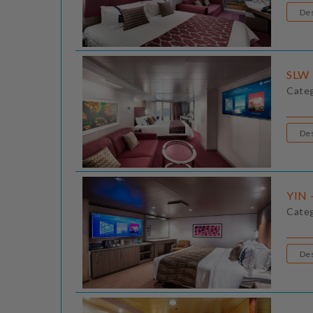
SLW 
Cate
YIN -
Cate