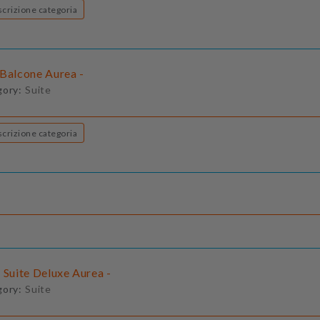
Descrizione categoria
 Balcone Aurea -
gory:
Suite
Descrizione categoria
 Suite Deluxe Aurea -
gory:
Suite