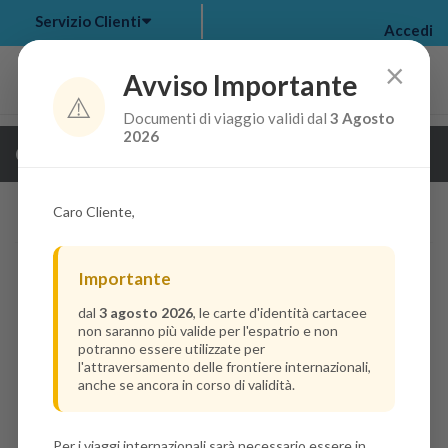
Servizio Clienti
Accedi
×
Avviso Importante
⚠️
Documenti di viaggio validi dal
3 Agosto
my bookings
>
2026
Guarda i dettagli della crociera
log out
>
Caro Cliente,
Importante
dal
3 agosto 2026
, le carte d'identità cartacee
non saranno più valide per l'espatrio e non
potranno essere utilizzate per
l'attraversamento delle frontiere internazionali,
anche se ancora in corso di validità.
Per i viaggi internazionali sarà necessario essere in