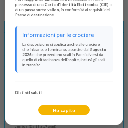
possesso di una
Carta d'Identità Elettronica (CIE)
o
di un
passaporto valido
, in conformità ai requisiti del
Paese di destinazione.
Descrizione E Itinerario
Informazioni per le crociere
Disponibilità
La disposizione si applica anche alle crociere
che iniziano, o terminano, a partire dal
3 agosto
Condizioni
2026
e che prevedono scali in Paesi diversi da
quello di cittadinanza dell'ospite, inclusi gli scali
Recensioni
in transito.
Lascia La Tua Recensione
Distinti saluti
Indica il numero dei passeggeri
Adulti
(Da 18 anni)
Ho capito
2
Junior
(Da 13 a 17 anni)