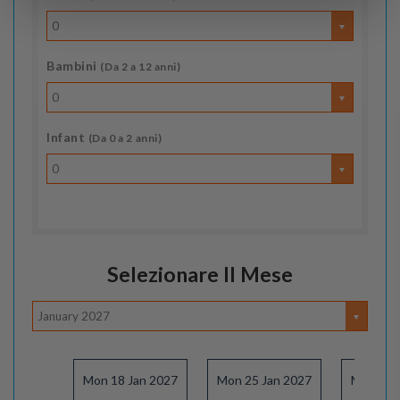
0
Bambini
(Da 2 a 12 anni)
0
Infant
(Da 0 a 2 anni)
0
Selezionare Il Mese
January 2027
Mon 18 Jan 2027
Mon 25 Jan 2027
Mon 01 