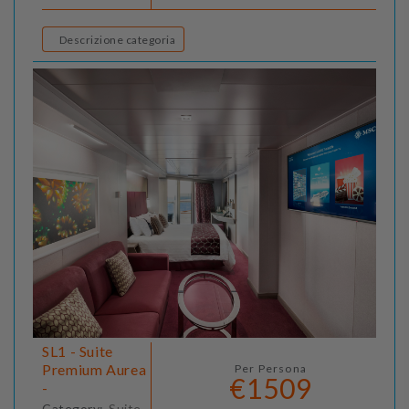
Descrizione categoria
SL1 - Suite
Premium Aurea
Per Persona
€1509
-
Category:
Suite