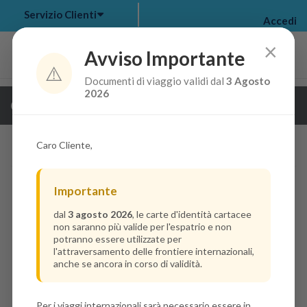
Servizio Clienti
Accedi
×
Avviso Importante
⚠️
Documenti di viaggio validi dal
3 Agosto
my bookings
>
2026
Guarda i dettagli della crociera
log out
>
Caro Cliente,
Importante
dal
3 agosto 2026
, le carte d'identità cartacee
non saranno più valide per l'espatrio e non
potranno essere utilizzate per
l'attraversamento delle frontiere internazionali,
anche se ancora in corso di validità.
Per i viaggi internazionali sarà necessario essere in