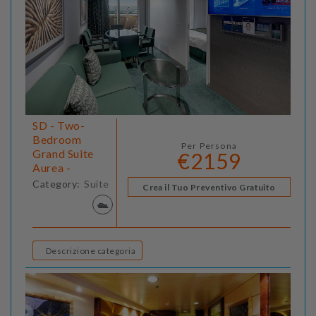
SD - Two-
Bedroom
Per Persona
Grand Suite
€2159
Aurea -
Category:
Suite
Crea il Tuo Preventivo Gratuito
Descrizione categoria