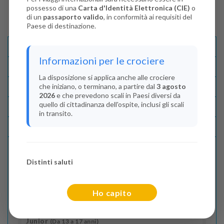
possesso di una
Carta d'Identità Elettronica (CIE)
o
di un
passaporto valido
, in conformità ai requisiti del
Paese di destinazione.
Descrizione E Itinerario
Informazioni per le crociere
Disponibilità
La disposizione si applica anche alle crociere
che iniziano, o terminano, a partire dal
3 agosto
Condizioni
2026
e che prevedono scali in Paesi diversi da
quello di cittadinanza dell'ospite, inclusi gli scali
Recensioni
in transito.
Lascia La Tua Recensione
Distinti saluti
Indica il numero dei passeggeri
Adulti
(Da 18 anni)
Ho capito
2
Junior
(Da 13 a 17 anni)