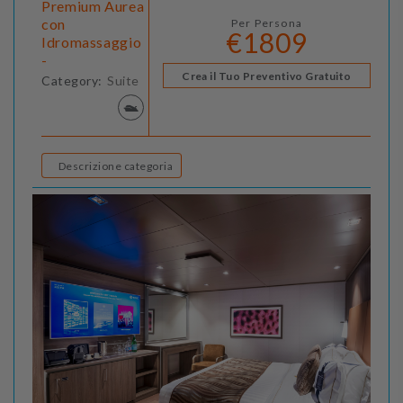
Premium Aurea
con
Per Persona
€1809
Idromassaggio
-
Crea il Tuo Preventivo Gratuito
Category:
Suite
Descrizione categoria