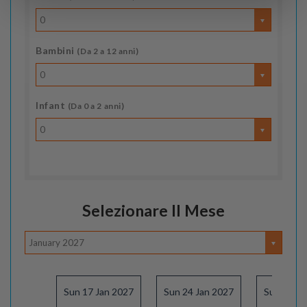
0
Bambini
(Da 2 a 12 anni)
0
Infant
(Da 0 a 2 anni)
0
Selezionare Il Mese
January 2027
Sun 17 Jan 2027
Sun 24 Jan 2027
Sun 31 Ja