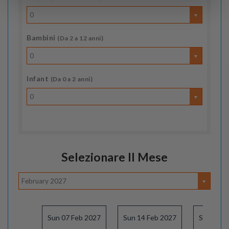
0
Bambini
(Da 2 a 12 anni)
0
Infant
(Da 0 a 2 anni)
0
Selezionare Il Mese
February 2027
Sun 07 Feb 2027
Sun 14 Feb 2027
Sun 21 F