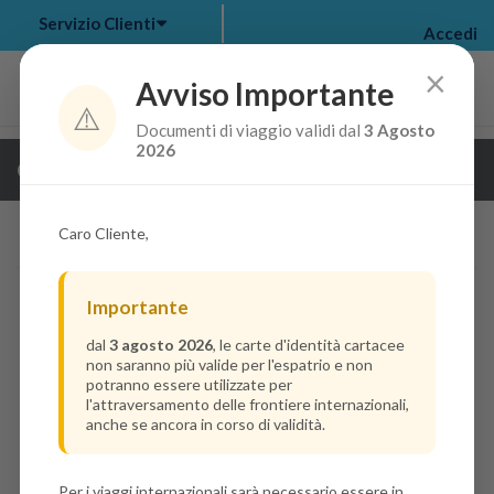
Servizio Clienti
Accedi
×
Avviso Importante
⚠️
Documenti di viaggio validi dal
3 Agosto
my bookings
>
2026
Guarda i dettagli della crociera
log out
>
Caro Cliente,
Importante
dal
3 agosto 2026
, le carte d'identità cartacee
non saranno più valide per l'espatrio e non
potranno essere utilizzate per
l'attraversamento delle frontiere internazionali,
anche se ancora in corso di validità.
Per i viaggi internazionali sarà necessario essere in