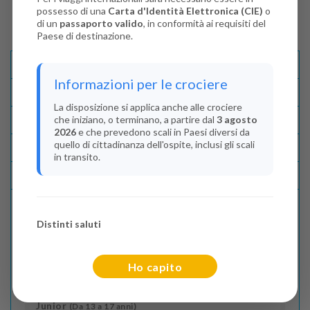
possesso di una
Carta d'Identità Elettronica (CIE)
o
di un
passaporto valido
, in conformità ai requisiti del
Paese di destinazione.
Descrizione E Itinerario
Informazioni per le crociere
Disponibilità
La disposizione si applica anche alle crociere
che iniziano, o terminano, a partire dal
3 agosto
Condizioni
2026
e che prevedono scali in Paesi diversi da
quello di cittadinanza dell'ospite, inclusi gli scali
Recensioni
in transito.
Lascia La Tua Recensione
Distinti saluti
Indica il numero dei passeggeri
Adulti
(Da 18 anni)
Ho capito
2
Junior
(Da 13 a 17 anni)