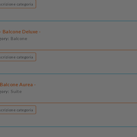
Descrizione categoria
- Balcone Deluxe -
gory:
Balcone
Descrizione categoria
 Balcone Aurea -
gory:
Suite
Descrizione categoria