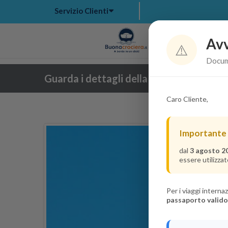
Servizio Clienti
Avv
Hom
⚠️
Docume
Guarda i dettagli della crociera
Caro Cliente,
Importante
dal
3 agosto 2
essere utilizzat
Per i viaggi intern
passaporto valido