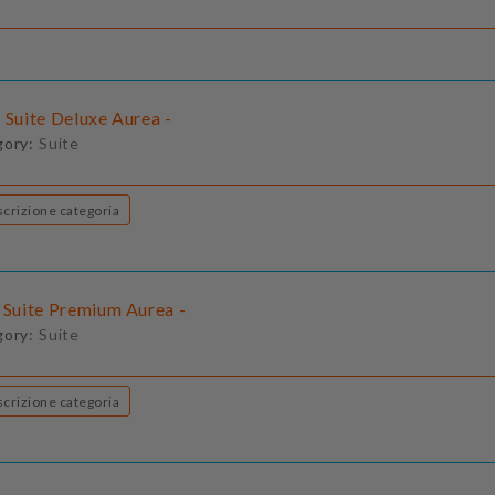
 Suite Deluxe Aurea -
gory:
Suite
Descrizione categoria
- Suite Premium Aurea -
gory:
Suite
Descrizione categoria