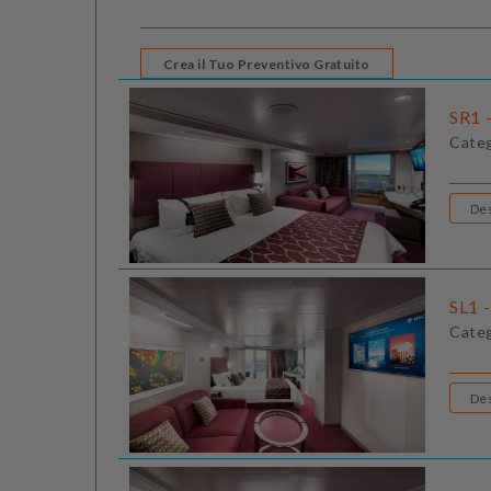
Crea il Tuo Preventivo Gratuito
SR1 -
Cate
SL1 
Cate