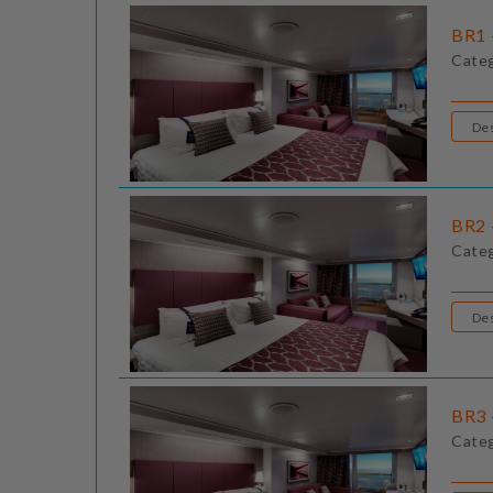
BR1 
Cate
BR2 
Cate
BR3 
Cate