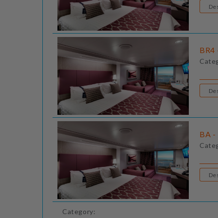
BR4 
Cate
BA -
Cate
Category: