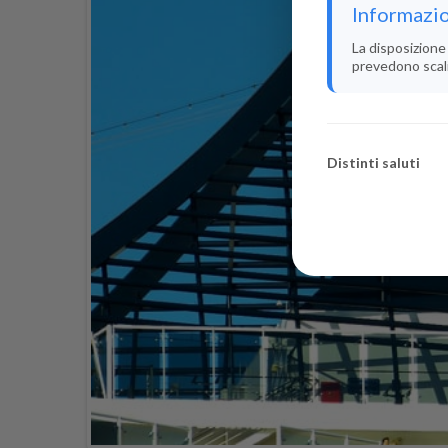
Informazio
La disposizione 
prevedono scali i
Distinti saluti