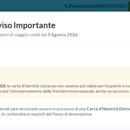
Prenotazioni
09351976261
|
iso Importante
e
Chi Siamo
Offerte Crociere
Crociere Destinazioni
Crociere 
nti di viaggio validi dal
3 Agosto 2026
026
, le carte d'identità cartacee non saranno più valide per l'espatrio e 
e per l'attraversamento delle frontiere internazionali, anche se ancora in c
azionali sarà necessario essere in possesso di una
Carta d'Identità Elett
, in conformità ai requisiti del Paese di destinazione.