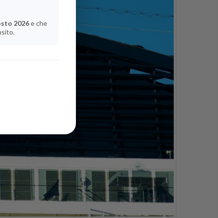
osto 2026
e che
nsito.