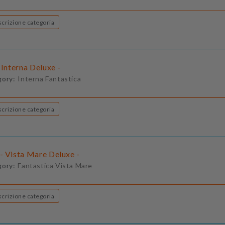
Descrizione categoria
 Interna Deluxe -
gory:
Interna Fantastica
Descrizione categoria
- Vista Mare Deluxe -
gory:
Fantastica Vista Mare
Descrizione categoria