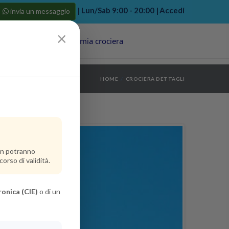
| Lun/Sab 9:00 - 20:00 |
Accedi
invia un messaggio
×
Porti
Last Minute
La mia crociera
my bookings
>
HOME
CROCIERA DETTAGLI
log out
>
non potranno
orso di validità.
ronica (CIE)
o di un