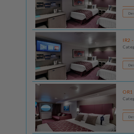
IR2 -
Cate
OR1 
Cate