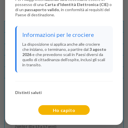
possesso di una
Carta d'Identità Elettronica (CIE)
o
di un
passaporto valido
, in conformità ai requisiti del
Paese di destinazione.
Descrizione E Itinerario
Informazioni per le crociere
Disponibilità
La disposizione si applica anche alle crociere
che iniziano, o terminano, a partire dal
3 agosto
Condizioni
2026
e che prevedono scali in Paesi diversi da
quello di cittadinanza dell'ospite, inclusi gli scali
Recensioni
in transito.
Lascia La Tua Recensione
Distinti saluti
Indica il numero dei passeggeri
Adulti
(Da 18 anni)
Ho capito
2
Junior
(Da 13 a 17 anni)