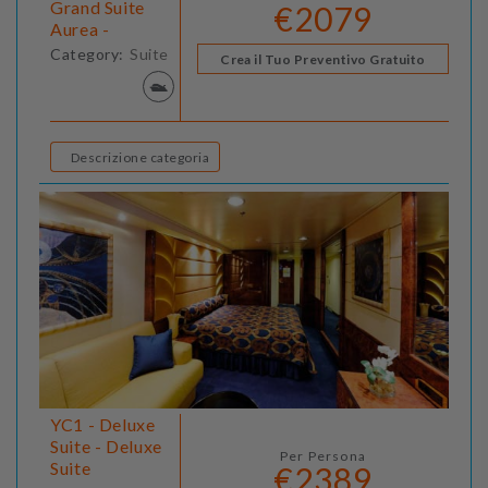
Grand Suite
€2079
Aurea -
Category:
Suite
Crea il Tuo Preventivo Gratuito
Descrizione categoria
YC1 - Deluxe
Suite - Deluxe
Per Persona
Suite
€2389