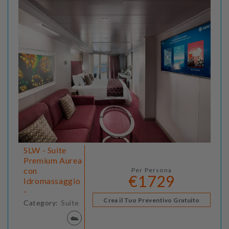
SLW - Suite
Premium Aurea
con
Per Persona
€1729
Idromassaggio
-
Crea il Tuo Preventivo Gratuito
Category:
Suite