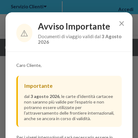
Servizio Clienti
Accedi
×
Avviso Importante
⚠️
Documenti di viaggio validi dal
3 Agosto
my bookings
>
2026
Guarda i dettagli della crociera
log out
>
Caro Cliente,
Importante
dal
3 agosto 2026
, le carte d'identità cartacee
non saranno più valide per l'espatrio e non
potranno essere utilizzate per
l'attraversamento delle frontiere internazionali,
anche se ancora in corso di validità.
Per i viaggi internazionali sarà necessario essere in