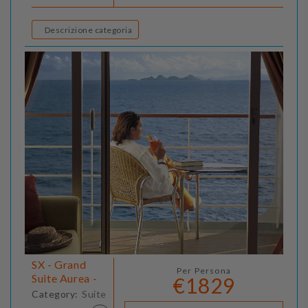
Descrizione categoria
SX - Grand
Per Persona
Suite Aurea -
€1829
Category:
Suite