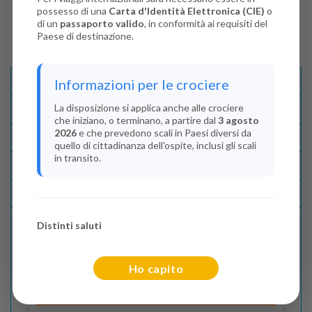
possesso di una
Carta d'Identità Elettronica (CIE)
o
di un
passaporto valido
, in conformità ai requisiti del
Paese di destinazione.
Informazioni per le crociere
Descrizione E Itinerario
La disposizione si applica anche alle crociere
Disponibilità
che iniziano, o terminano, a partire dal
3 agosto
2026
e che prevedono scali in Paesi diversi da
Condizioni
quello di cittadinanza dell'ospite, inclusi gli scali
in transito.
Recensioni
Lascia La Tua Recensione
Distinti saluti
Indica il numero dei passeggeri
Ho capito
Adulti
(Da 18 anni)
2