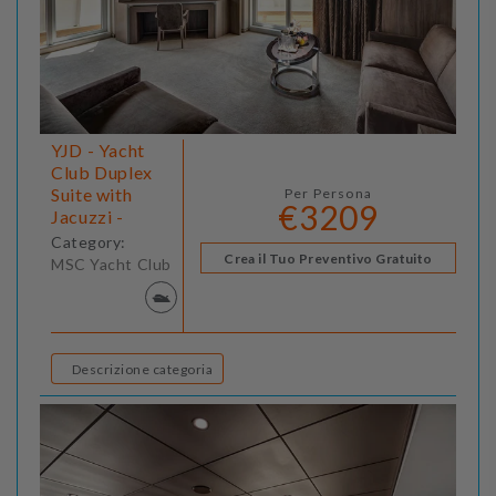
YJD - Yacht
Club Duplex
Suite with
Per Persona
€3209
Jacuzzi -
Category:
Crea il Tuo Preventivo Gratuito
MSC Yacht Club
Descrizione categoria