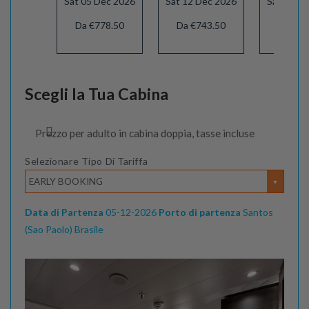
Sat 05 Dec 2026
Sat 12 Dec 2026
Sat 19 D
Da €778.50
Da €743.50
Da €91
Scegli la Tua Cabina
Prezzo per adulto in cabina doppia, tasse incluse
Selezionare Tipo Di Tariffa
EARLY BOOKING
Data di Partenza
05-12-2026
Porto di partenza
Santos
(Sao Paolo) Brasile