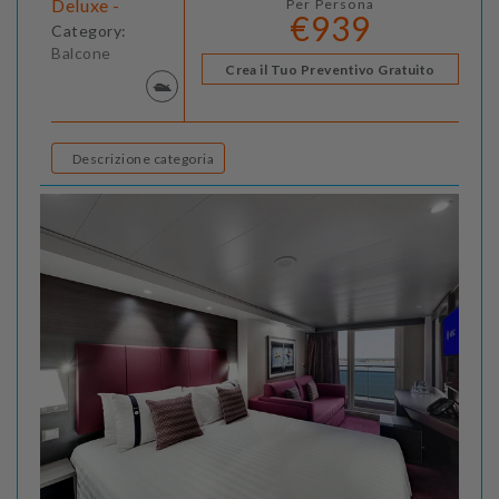
Deluxe -
Per Persona
€939
Category:
Balcone
Crea il Tuo Preventivo Gratuito
Descrizione categoria