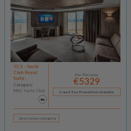
YC3 - Yacht
Club Royal
Per Persona
Suite -
€5329
Category:
MSC Yacht Club
Crea il Tuo Preventivo Gratuito
Descrizione categoria