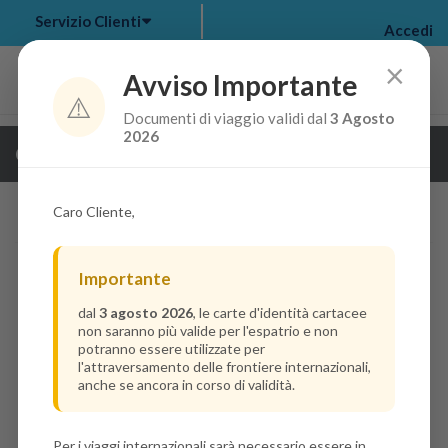
Servizio Clienti
Accedi
×
Avviso Importante
⚠️
Documenti di viaggio validi dal
3 Agosto
my bookings
>
2026
Guarda i dettagli della crociera
log out
>
Caro Cliente,
Importante
dal
3 agosto 2026
, le carte d'identità cartacee
non saranno più valide per l'espatrio e non
potranno essere utilizzate per
l'attraversamento delle frontiere internazionali,
anche se ancora in corso di validità.
Per i viaggi internazionali sarà necessario essere in