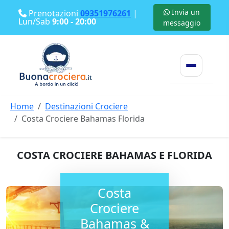
Invia un
Prenotazioni
09351976261
|
Lun/Sab
9:00 - 20:00
messaggio
Home
Destinazioni Crociere
Costa Crociere Bahamas Florida
COSTA CROCIERE BAHAMAS E FLORIDA
Costa
Crociere
Bahamas &