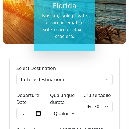
Florida
Nassau, isole private
e parchi tematici:
sole, mare e relax in
crociera.
Select Destination
Departure
Qualunque
Cruise taglio
Date
durata