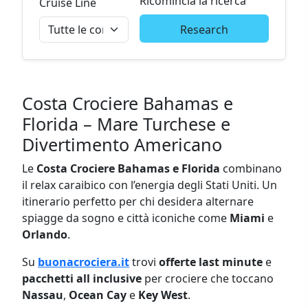
Ricomincia la ricerca
Cruise Line
Research
Costa Crociere Bahamas e
Florida – Mare Turchese e
Divertimento Americano
Le
Costa Crociere Bahamas e Florida
combinano
il relax caraibico con l’energia degli Stati Uniti. Un
itinerario perfetto per chi desidera alternare
spiagge da sogno e città iconiche come
Miami
e
Orlando
.
Su
buonacrociera.it
trovi
offerte last minute
e
pacchetti all inclusive
per crociere che toccano
Nassau
,
Ocean Cay
e
Key West
.