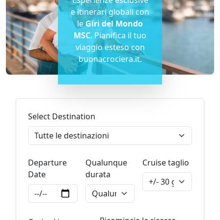
e itinerari globali con
le
Giri del Mondo
MSC
. Pianifica il tuo
viaggio esteso con
buonacrociera.it.
Select Destination
Departure
Qualunque
Cruise taglio
Date
durata