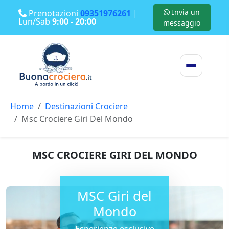
Invia un
Prenotazioni
09351976261
|
Lun/Sab
9:00 - 20:00
messaggio
Home
Destinazioni Crociere
Msc Crociere Giri Del Mondo
MSC CROCIERE GIRI DEL MONDO
MSC Giri del
Mondo
Esperienze esclusive