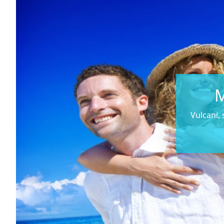
M
Vulcani,