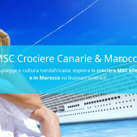
SC Crociere Canarie & Maroc
 spiagge e cultura nordafricana: esplora le
crociere MSC all
e in Marocco
su buonacrociera.it.