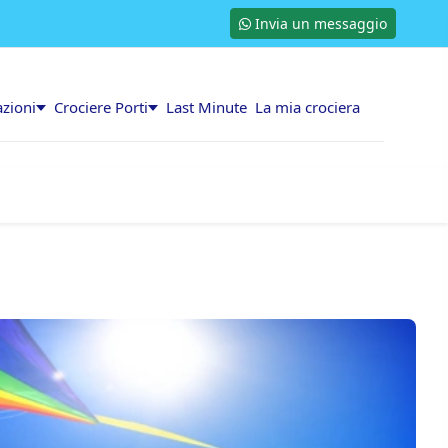
Invia un messaggio
azioni
Crociere Porti
Last Minute
La mia crociera