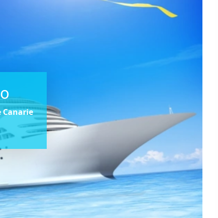
co
e Canarie