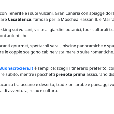
 con Tenerife e i suoi vulcani, Gran Canaria con spiagge dora
rare
Casablanca
, famosa per la Moschea Hassan II, e Marrak
king sui vulcani, visite ai giardini botanici, tour culturali t
oni autentiche.
storanti gourmet, spettacoli serali, piscine panoramiche e sp
re le coppie scelgono cabine vista mare o suite romantiche.
Buonacrociera.it
è semplice: scegli l’itinerario preferito, c
re subito, mentre i pacchetti
prenota prima
assicurano disp
acanza tra oceano e deserto, tradizioni arabe e paesaggi vul
a di avventura, relax e cultura.