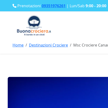
Prenotazioni
09351976261
| Lun/Sab
9:00 - 20:00
Home
Destinazioni Crociere
Msc Crociere Cana