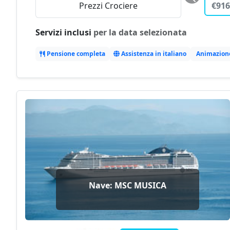
€140
Prezzi Crociere
Servizi inclusi
per la data selezionata
Pensione completa
Assistenza in italiano
Animazion
Nave: MSC MUSICA