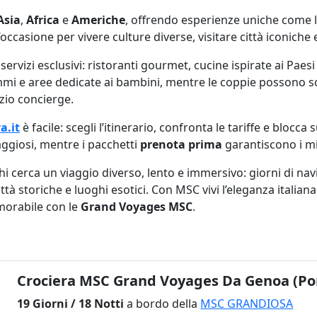
Asia
,
Africa
e
Americhe
, offrendo esperienze uniche come la t
’occasione per vivere culture diverse, visitare città iconi
rvizi esclusivi: ristoranti gourmet, cucine ispirate ai Paesi 
ammi e aree dedicate ai bambini, mentre le coppie possono s
izio concierge.
a.it
è facile: scegli l’itinerario, confronta le tariffe e blocca
ggiosi, mentre i pacchetti
prenota prima
garantiscono i mig
hi cerca un viaggio diverso, lento e immersivo: giorni di navi
 città storiche e luoghi esotici. Con MSC vivi l’eleganza itali
emorabile con le
Grand Voyages MSC
.
Crociera MSC Grand Voyages Da Genoa (Port
19 Giorni / 18 Notti
a bordo della
MSC GRANDIOSA