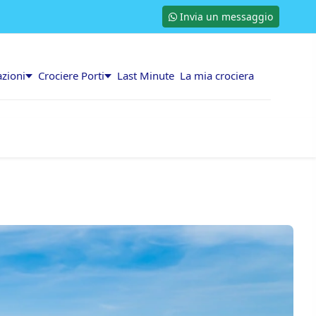
Invia un messaggio
azioni
Crociere Porti
Last Minute
La mia crociera