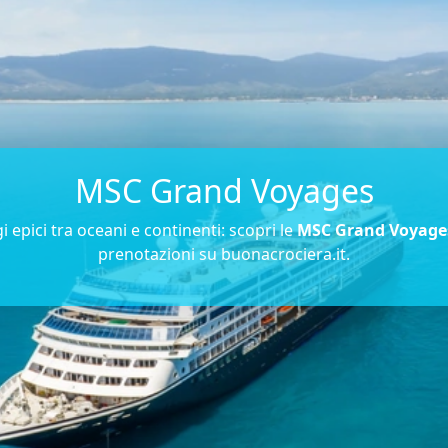
MSC Grand Voyages
i epici tra oceani e continenti: scopri le
MSC Grand Voyage
prenotazioni su buonacrociera.it.