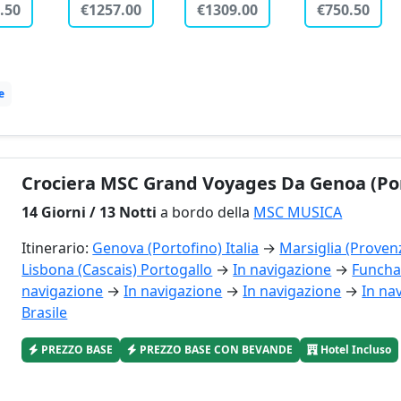
1.00
€669.50
€250.50
€715.00
e
Crociera MSC Grand Voyages Da Genoa (Port
14 Giorni / 13 Notti
a bordo della
MSC MUSICA
Itinerario:
Genova (Portofino) Italia
→
Marsiglia (Proven
Lisbona (Cascais) Portogallo
→
In navigazione
→
Funcha
navigazione
→
In navigazione
→
In navigazione
→
In na
Brasile
PREZZO BASE
PREZZO BASE CON BEVANDE
Hotel Incluso