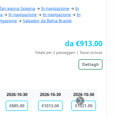
Tarragona Spagna
→
In navigazione
→
In
na
→
In navigazione
→
In navigazione
→
In
vigazione
→
Salvador da Bahia Brasile
da €913.00
Totale per 2 passeggeri | Tasse incluse
Dettagli
2026-11-12
2026-11-15
2027-03-14
2027
€347.00
€71.00
€71.00
€3