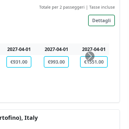
Totale per 2 passeggeri | Tasse incluse
Dettagli
2027-04-05
2027-10-31
2027-10-31
2027
€793.00
€1473.00
€1525.00
€8
ofino), Italy