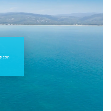
s
con