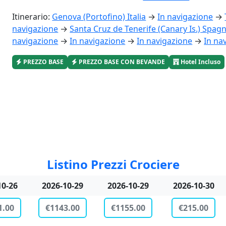
Itinerario:
Genova (Portofino) Italia
→
In navigazione
→
navigazione
→
Santa Cruz de Tenerife (Canary Is.) Spag
navigazione
→
In navigazione
→
In navigazione
→
In na
PREZZO BASE
PREZZO BASE CON BEVANDE
Hotel Incluso
Listino Prezzi Crociere
10-31
2026-10-31
2026-11-02
2026-11-02
9.00
€1151.00
€975.00
€1077.00