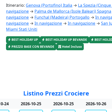
Itinerario:
Genova (Portofino) Italia
→
La Spezia (Cinque 
navigazione
→
Palma de Mallorca (Isole Baleari) Spagna
navigazione
→
Funchal (Madeira) Portogallo
→
In navig
navigazione
→
In navigazione
→
In navigazione
→
San J
Miami Stati Uniti
BEST HOLIDAY UP
BEST HOLIDAY UP BEVANDE
BEST HOLI
PREZZO BASE CON BEVANDE
Hotel Incluso
Listino Prezzi Crociere
10-28
2026-10-30
2026-10-31
2026-10-31