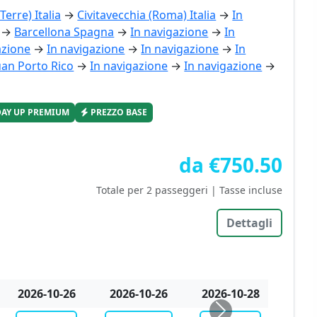
Terre) Italia
→
Civitavecchia (Roma) Italia
→
In
→
Barcellona Spagna
→
In navigazione
→
In
azione
→
In navigazione
→
In navigazione
→
In
uan Porto Rico
→
In navigazione
→
In navigazione
→
DAY UP PREMIUM
PREZZO BASE
da €750.50
Totale per 2 passeggeri | Tasse incluse
Dettagli
2026-10-31
2026-11-03