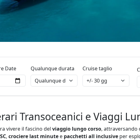
re Date
Qualunque durata
Cruise taglio
C
rari Transoceanici e Viaggi L
a vivere il fascino del
viaggio lungo corso
, attraversando 
MSC
,
crociere last minute
e
pacchetti all inclusive
per espl