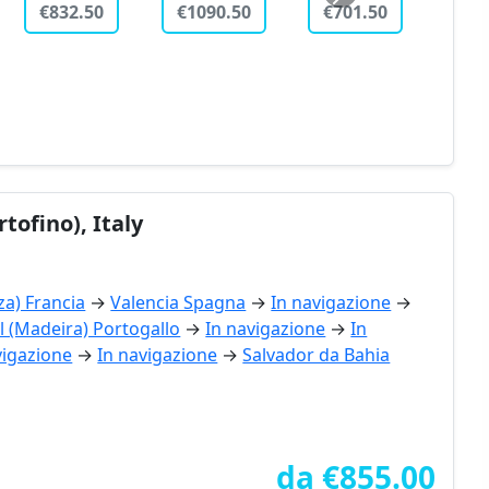
€797.00
€474.50
ofino), Italy
za) Francia
→
Valencia Spagna
→
In navigazione
→
l (Madeira) Portogallo
→
In navigazione
→
In
vigazione
→
In navigazione
→
Salvador da Bahia
da €855.00